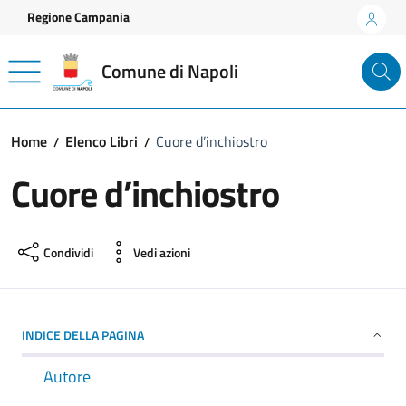
Vai ai contenuti
Vai al footer
Regione Campania
Comune di Napoli
Home
Elenco Libri
Cuore d’inchiostro
Cuore d’inchiostro
Condividi
Vedi azioni
INDICE DELLA PAGINA
Autore