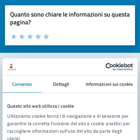
Quanto sono chiare le informazioni su questa
pagina?
Valuta la chiarezza delle informazioni (da 1 a 5 stelle)
Seleziona il numero di stelle per valutare la chiarezza delle i
Valuta 1 stelle su 5
Valuta 2 stelle su 5
Valuta 3 stelle su 5
Valuta 4 stelle su 5
Valuta 5 stelle su 5
Contatta il comune
Consenso
Dettagli
Informazioni sui cookie
Leggi le domande frequenti
Richiedi assistenza
Questo sito web utilizza i cookie
Utilizziamo cookie tecnici di navigazione e di sessione per
Prenota appuntamento
garantire la corretta fruizione del sito e cookie analitici per
raccogliere informazioni sull'uso del sito da parte degli
Problemi in città
utenti.