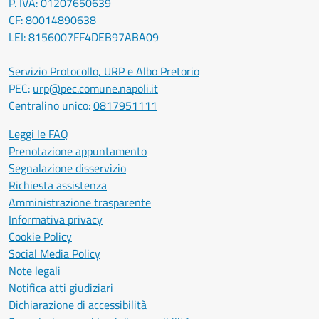
P. IVA: 01207650639
CF: 80014890638
LEI: 8156007FF4DEB97ABA09
Servizio Protocollo, URP e Albo Pretorio
PEC:
urp@pec.comune.napoli.it
Centralino unico:
0817951111
Leggi le FAQ
Prenotazione appuntamento
Segnalazione disservizio
Richiesta assistenza
Amministrazione trasparente
Informativa privacy
Cookie Policy
Social Media Policy
Note legali
Notifica atti giudiziari
Dichiarazione di accessibilità