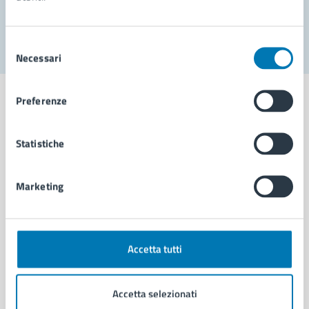
Segnala disservizio
Selezione
Necessari
del
consenso
Preferenze
Statistiche
Comune di Napoli
Marketing
AMMINISTRAZIONE
Aree amministrative
Organi di governo
Municipalità
Accetta tutti
Uffici
Enti e fondazioni
Accetta selezionati
Politici