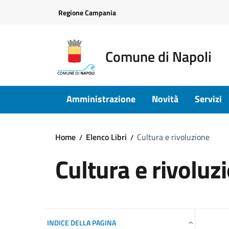
Vai ai contenuti
Vai al footer
Regione Campania
Comune di Napoli
Amministrazione
Novità
Servizi
Home
Elenco Libri
Cultura e rivoluzione
Cultura e rivoluz
INDICE DELLA PAGINA