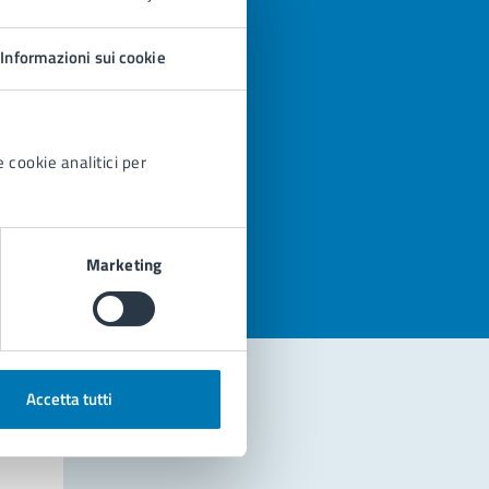
Informazioni sui cookie
 cookie analitici per
azioni
Marketing
Accetta tutti