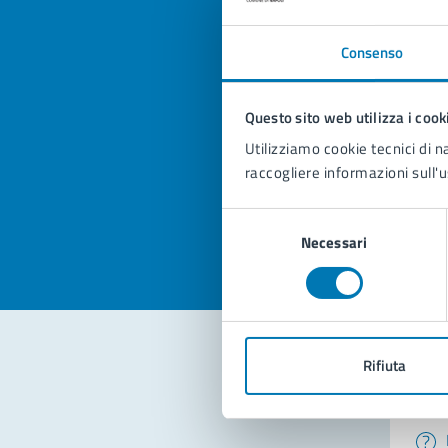
Consenso
Quan
Questo sito web utilizza i cook
pagi
Utilizziamo cookie tecnici di n
raccogliere informazioni sull'u
Valuta la
Selezi
Valuta 
Val
Selezione
Necessari
del
consenso
Rifiuta
Con