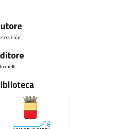
utore
stro, Fidel
ditore
ltrinelli
iblioteca