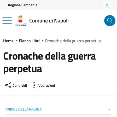
Vai ai contenuti
Vai al footer
Regione Campania
Comune di Napoli
Home
Elenco Libri
Cronache della guerra perpetua
Cronache della guerra
perpetua
Condividi
Vedi azioni
INDICE DELLA PAGINA