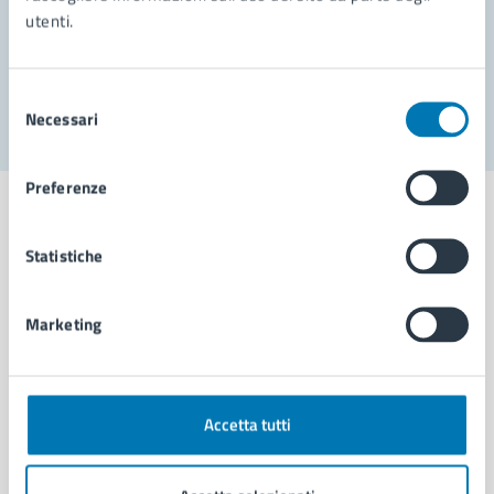
utenti.
Problemi in città
Segnala disservizio
Selezione
Necessari
del
consenso
Preferenze
Statistiche
Comune di Napoli
Marketing
AMMINISTRAZIONE
Aree amministrative
Organi di governo
Accetta tutti
Municipalità
Uffici