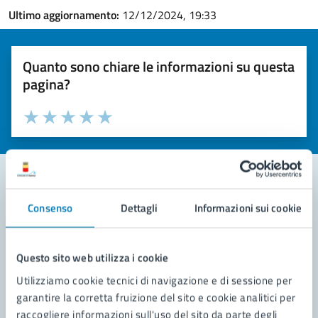
Ultimo aggiornamento:
12/12/2024, 19:33
Quanto sono chiare le informazioni su questa
pagina?
Valuta la chiarezza delle informazioni (da 1 a 5 stelle)
Seleziona il numero di stelle per valutare la chiarezza delle i
Valuta 1 stelle su 5
Valuta 2 stelle su 5
Valuta 3 stelle su 5
Valuta 4 stelle su 5
Valuta 5 stelle su 5
Consenso
Dettagli
Informazioni sui cookie
Contatta il comune
Leggi le domande frequenti
Questo sito web utilizza i cookie
Richiedi assistenza
Utilizziamo cookie tecnici di navigazione e di sessione per
garantire la corretta fruizione del sito e cookie analitici per
Prenota appuntamento
raccogliere informazioni sull'uso del sito da parte degli