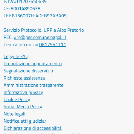
P. IVA: 01207650639
CF: 80014890638
LEI: 8156007FF4DEB97ABA09
Servizio Protocollo, URP e Albo Pretorio
PEC:
urp@pec.comune.napoli.it
Centralino unico:
0817951111
Leggi le FAQ
Prenotazione appuntamento
Segnalazione disservizio
Richiesta assistenza
Amministrazione trasparente
Informativa privacy
Cookie Policy
Social Media Policy
Note legali
Notifica atti giudiziari
Dichiarazione di accessibilità