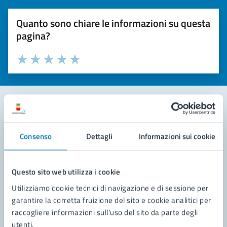
Quanto sono chiare le informazioni su questa
pagina?
Valuta la chiarezza delle informazioni (da 1 a 5 stelle)
Seleziona il numero di stelle per valutare la chiarezza delle i
Valuta 1 stelle su 5
Valuta 2 stelle su 5
Valuta 3 stelle su 5
Valuta 4 stelle su 5
Valuta 5 stelle su 5
Contatta il comune
Consenso
Dettagli
Informazioni sui cookie
Leggi le domande frequenti
Richiedi assistenza
Questo sito web utilizza i cookie
Utilizziamo cookie tecnici di navigazione e di sessione per
Prenota appuntamento
garantire la corretta fruizione del sito e cookie analitici per
raccogliere informazioni sull'uso del sito da parte degli
Problemi in città
utenti.