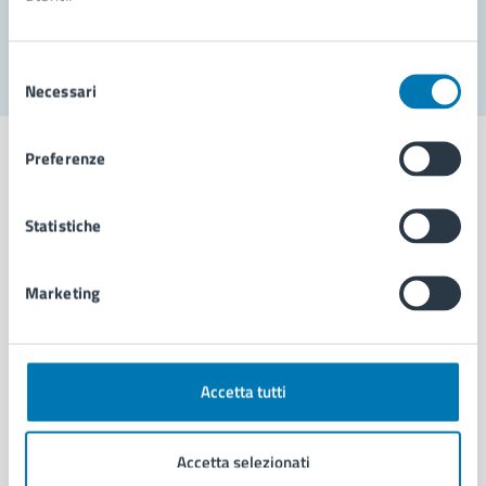
Segnala disservizio
Selezione
Necessari
del
consenso
Preferenze
Statistiche
Comune di Napoli
Marketing
AMMINISTRAZIONE
Aree amministrative
Organi di governo
Municipalità
Accetta tutti
Uffici
Enti e fondazioni
Accetta selezionati
Politici