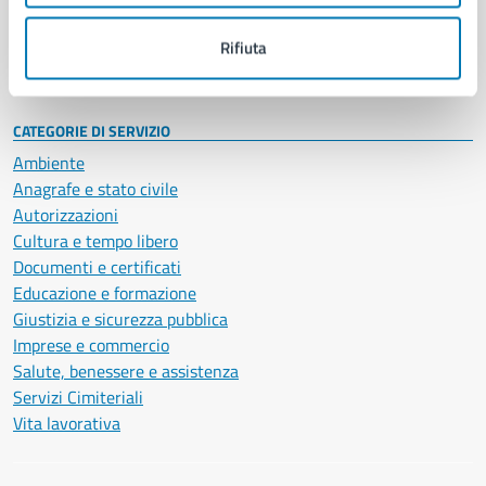
Personale amministrativo
Documenti e dati
Rifiuta
Intranet, posta aziendale e protocollo
CATEGORIE DI SERVIZIO
Ambiente
Anagrafe e stato civile
Autorizzazioni
Cultura e tempo libero
Documenti e certificati
Educazione e formazione
Giustizia e sicurezza pubblica
Imprese e commercio
Salute, benessere e assistenza
Servizi Cimiteriali
Vita lavorativa