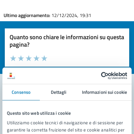
Ultimo aggiornamento:
12/12/2024, 19:31
Quanto sono chiare le informazioni su questa
pagina?
Valuta la chiarezza delle informazioni (da 1 a 5 stelle)
Seleziona il numero di stelle per valutare la chiarezza delle i
Valuta 1 stelle su 5
Valuta 2 stelle su 5
Valuta 3 stelle su 5
Valuta 4 stelle su 5
Valuta 5 stelle su 5
Consenso
Dettagli
Informazioni sui cookie
Contatta il comune
Leggi le domande frequenti
Questo sito web utilizza i cookie
Utilizziamo cookie tecnici di navigazione e di sessione per
Richiedi assistenza
garantire la corretta fruizione del sito e cookie analitici per