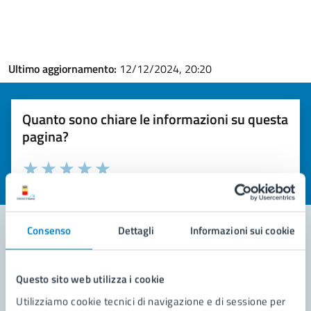
Ultimo aggiornamento:
12/12/2024, 20:20
Quanto sono chiare le informazioni su questa
pagina?
Valuta la chiarezza delle informazioni (da 1 a 5 stelle)
Seleziona il numero di stelle per valutare la chiarezza delle i
Valuta 1 stelle su 5
Valuta 2 stelle su 5
Valuta 3 stelle su 5
Valuta 4 stelle su 5
Valuta 5 stelle su 5
Consenso
Dettagli
Informazioni sui cookie
Contatta il comune
Questo sito web utilizza i cookie
Leggi le domande frequenti
Utilizziamo cookie tecnici di navigazione e di sessione per