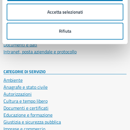
Organi di governo
Municipalità
Accetta selezionati
Uffici
Enti e fondazioni
Politici
Rifiuta
Personale amministrativo
Documenti e dati
Intranet, posta aziendale e protocollo
CATEGORIE DI SERVIZIO
Ambiente
Anagrafe e stato civile
Autorizzazioni
Cultura e tempo libero
Documenti e certificati
Educazione e formazione
Giustizia e sicurezza pubblica
Imprese e commercio