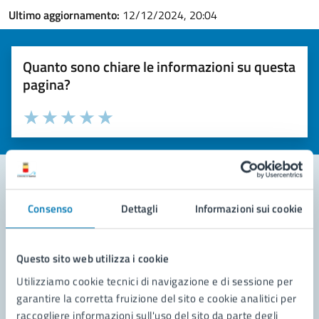
Ultimo aggiornamento:
12/12/2024, 20:04
Quanto sono chiare le informazioni su questa
pagina?
Valuta la chiarezza delle informazioni (da 1 a 5 stelle)
Seleziona il numero di stelle per valutare la chiarezza delle i
Valuta 1 stelle su 5
Valuta 2 stelle su 5
Valuta 3 stelle su 5
Valuta 4 stelle su 5
Valuta 5 stelle su 5
Consenso
Dettagli
Informazioni sui cookie
Contatta il comune
Leggi le domande frequenti
Questo sito web utilizza i cookie
Richiedi assistenza
Utilizziamo cookie tecnici di navigazione e di sessione per
garantire la corretta fruizione del sito e cookie analitici per
Prenota appuntamento
raccogliere informazioni sull'uso del sito da parte degli