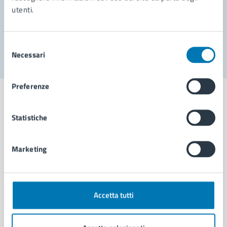
utenti.
Problemi in città
Segnala disservizio
Selezione
Necessari
del
consenso
Preferenze
Statistiche
Comune di Napoli
Marketing
AMMINISTRAZIONE
Aree amministrative
Organi di governo
Accetta tutti
Municipalità
Uffici