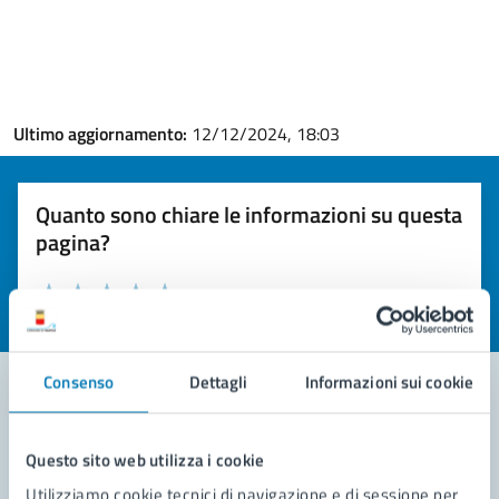
Ultimo aggiornamento:
12/12/2024, 18:03
Quanto sono chiare le informazioni su questa
pagina?
Valuta la chiarezza delle informazioni (da 1 a 5 stelle)
Seleziona il numero di stelle per valutare la chiarezza delle i
Valuta 1 stelle su 5
Valuta 2 stelle su 5
Valuta 3 stelle su 5
Valuta 4 stelle su 5
Valuta 5 stelle su 5
Consenso
Dettagli
Informazioni sui cookie
Contatta il comune
Questo sito web utilizza i cookie
Leggi le domande frequenti
Utilizziamo cookie tecnici di navigazione e di sessione per