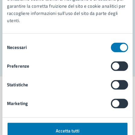
garantire la corretta fruizione del sito e cookie analitici per
Richiedi assistenza
raccogliere informazioni sull'uso del sito da parte degli
utenti.
Prenota appuntamento
Problemi in città
Selezione
Necessari
del
Segnala disservizio
consenso
Preferenze
Statistiche
Marketing
Comune di Napoli
AMMINISTRAZIONE
Accetta tutti