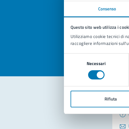
Consenso
Quan
pagi
Questo sito web utilizza i cook
Utilizziamo cookie tecnici di n
Valuta la
Selezi
raccogliere informazioni sull'u
Valuta 
Val
Selezione
Necessari
del
consenso
Rifiuta
Con