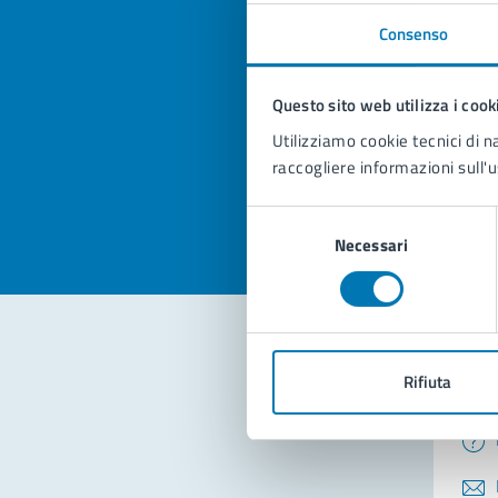
Consenso
Quan
pagi
Questo sito web utilizza i cook
Utilizziamo cookie tecnici di n
Valuta la
Selezi
raccogliere informazioni sull'u
Valuta 
Val
Selezione
Necessari
del
consenso
Rifiuta
Con