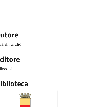
utore
rardi, Giulio
ditore
llecchi
iblioteca