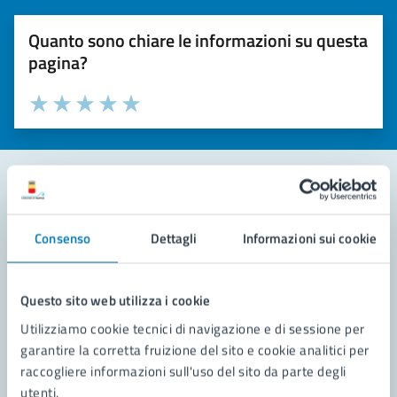
Quanto sono chiare le informazioni su questa
pagina?
Valuta la chiarezza delle informazioni (da 1 a 5 stelle)
Seleziona il numero di stelle per valutare la chiarezza delle i
Valuta 1 stelle su 5
Valuta 2 stelle su 5
Valuta 3 stelle su 5
Valuta 4 stelle su 5
Valuta 5 stelle su 5
Contatta il comune
Consenso
Dettagli
Informazioni sui cookie
Leggi le domande frequenti
Richiedi assistenza
Questo sito web utilizza i cookie
Utilizziamo cookie tecnici di navigazione e di sessione per
Prenota appuntamento
garantire la corretta fruizione del sito e cookie analitici per
raccogliere informazioni sull'uso del sito da parte degli
Problemi in città
utenti.