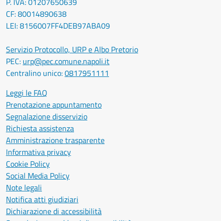
P. IVA: 01207650639
CF: 80014890638
LEI: 8156007FF4DEB97ABA09
Servizio Protocollo, URP e Albo Pretorio
PEC:
urp@pec.comune.napoli.it
Centralino unico:
0817951111
Leggi le FAQ
Prenotazione appuntamento
Segnalazione disservizio
Richiesta assistenza
Amministrazione trasparente
Informativa privacy
Cookie Policy
Social Media Policy
Note legali
Notifica atti giudiziari
Dichiarazione di accessibilità