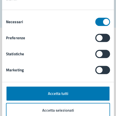
Segnala disservizio
Selezione
Necessari
del
consenso
Preferenze
Statistiche
Comune di Napoli
Marketing
AMMINISTRAZIONE
Aree amministrative
Organi di governo
Municipalità
Accetta tutti
Uffici
Enti e fondazioni
Accetta selezionati
Politici