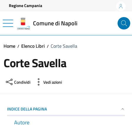
Vai ai contenuti
Vai al footer
Regione Campania
Comune di Napoli
Home
Elenco Libri
Corte Savella
Corte Savella
Condividi
Vedi azioni
INDICE DELLA PAGINA
Autore