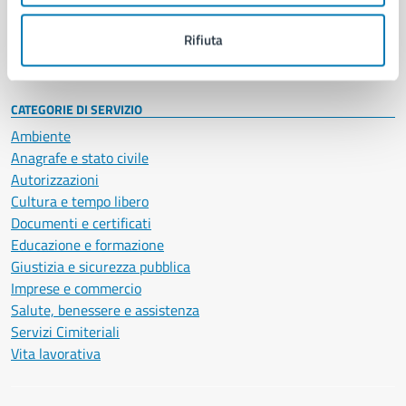
Personale amministrativo
Documenti e dati
Rifiuta
Intranet, posta aziendale e protocollo
CATEGORIE DI SERVIZIO
Ambiente
Anagrafe e stato civile
Autorizzazioni
Cultura e tempo libero
Documenti e certificati
Educazione e formazione
Giustizia e sicurezza pubblica
Imprese e commercio
Salute, benessere e assistenza
Servizi Cimiteriali
Vita lavorativa