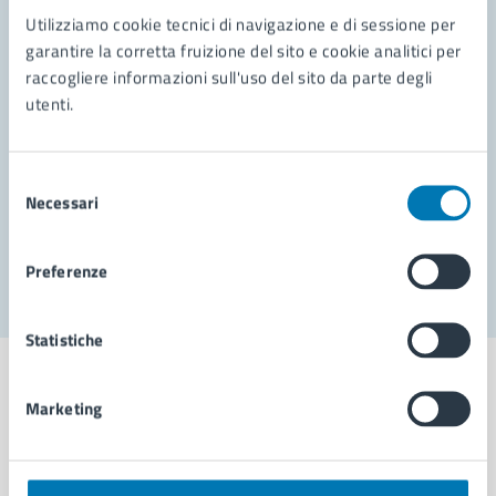
Contatta il comune
Utilizziamo cookie tecnici di navigazione e di sessione per
Leggi le domande frequenti
garantire la corretta fruizione del sito e cookie analitici per
raccogliere informazioni sull'uso del sito da parte degli
Richiedi assistenza
utenti.
Prenota appuntamento
Selezione
Problemi in città
Necessari
del
consenso
Segnala disservizio
Preferenze
Statistiche
Marketing
Comune di Napoli