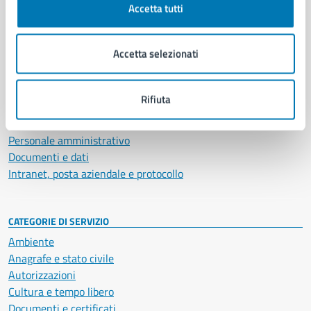
Accetta tutti
AMMINISTRAZIONE
Aree amministrative
Accetta selezionati
Organi di governo
Municipalità
Uffici
Rifiuta
Enti e fondazioni
Politici
Personale amministrativo
Documenti e dati
Intranet, posta aziendale e protocollo
CATEGORIE DI SERVIZIO
Ambiente
Anagrafe e stato civile
Autorizzazioni
Cultura e tempo libero
Documenti e certificati