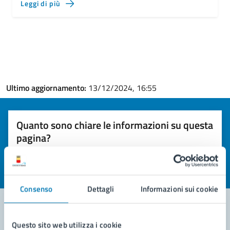
Leggi di più
Ultimo aggiornamento:
13/12/2024, 16:55
Quanto sono chiare le informazioni su questa
pagina?
Valuta la chiarezza delle informazioni (da 1 a 5 stelle)
Seleziona il numero di stelle per valutare la chiarezza delle i
Valuta 1 stelle su 5
Valuta 2 stelle su 5
Valuta 3 stelle su 5
Valuta 4 stelle su 5
Valuta 5 stelle su 5
Consenso
Dettagli
Informazioni sui cookie
Questo sito web utilizza i cookie