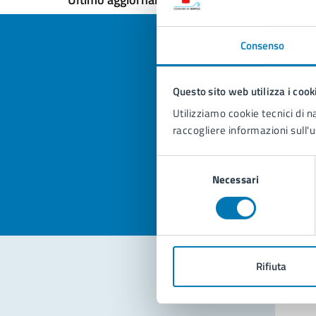
Consenso
Questo sito web utilizza i cook
Quan
Utilizziamo cookie tecnici di n
pagi
raccogliere informazioni sull'u
Valuta la
Selezi
Selezione
Valuta 
Val
Necessari
del
consenso
Rifiuta
Con