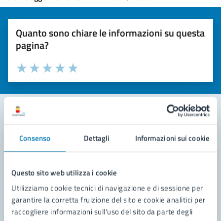
Quanto sono chiare le informazioni su questa
pagina?
Valuta la chiarezza delle informazioni (da 1 a 5 stelle)
Seleziona il numero di stelle per valutare la chiarezza delle i
Valuta 1 stelle su 5
Valuta 2 stelle su 5
Valuta 3 stelle su 5
Valuta 4 stelle su 5
Valuta 5 stelle su 5
Contatta il comune
Consenso
Dettagli
Informazioni sui cookie
Leggi le domande frequenti
Questo sito web utilizza i cookie
Richiedi assistenza
Utilizziamo cookie tecnici di navigazione e di sessione per
Prenota appuntamento
garantire la corretta fruizione del sito e cookie analitici per
raccogliere informazioni sull'uso del sito da parte degli