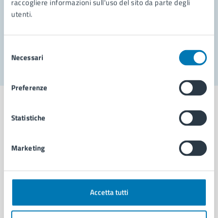
raccogliere informazioni sull'uso del sito da parte degli
utenti.
Problemi in città
Segnala disservizio
Selezione
Necessari
del
consenso
Preferenze
Statistiche
Comune di Napoli
Marketing
AMMINISTRAZIONE
Aree amministrative
Accetta tutti
Organi di governo
Municipalità