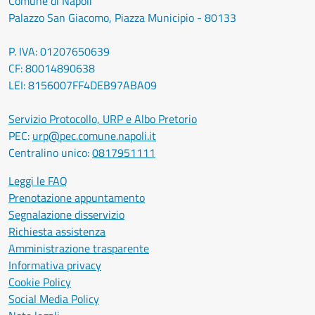
Comune di Napoli
Palazzo San Giacomo, Piazza Municipio - 80133
P. IVA: 01207650639
CF: 80014890638
LEI: 8156007FF4DEB97ABA09
Servizio Protocollo, URP e Albo Pretorio
PEC:
urp@pec.comune.napoli.it
Centralino unico:
0817951111
Leggi le FAQ
Prenotazione appuntamento
Segnalazione disservizio
Richiesta assistenza
Amministrazione trasparente
Informativa privacy
Cookie Policy
Social Media Policy