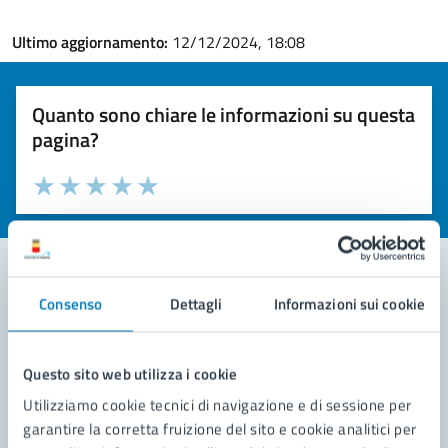
Ultimo aggiornamento:
12/12/2024, 18:08
Quanto sono chiare le informazioni su questa
pagina?
Valuta la chiarezza delle informazioni (da 1 a 5 stelle)
Seleziona il numero di stelle per valutare la chiarezza delle i
Valuta 1 stelle su 5
Valuta 2 stelle su 5
Valuta 3 stelle su 5
Valuta 4 stelle su 5
Valuta 5 stelle su 5
Consenso
Dettagli
Informazioni sui cookie
Contatta il comune
Leggi le domande frequenti
Questo sito web utilizza i cookie
Richiedi assistenza
Utilizziamo cookie tecnici di navigazione e di sessione per
garantire la corretta fruizione del sito e cookie analitici per
Prenota appuntamento