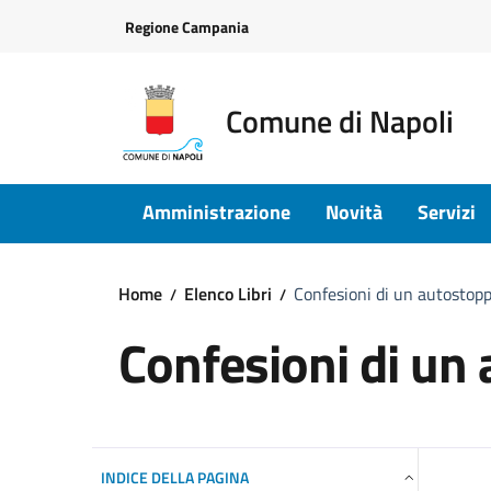
Vai ai contenuti
Vai al footer
Regione Campania
Comune di Napoli
Amministrazione
Novità
Servizi
Home
Elenco Libri
Confesioni di un autostopp
Confesioni di un
INDICE DELLA PAGINA