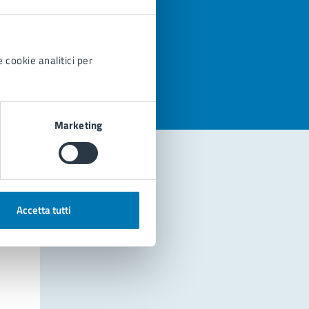
azioni
 cookie analitici per
Marketing
Accetta tutti