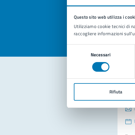
pagi
Questo sito web utilizza i cook
Valuta la
Selezi
Utilizziamo cookie tecnici di n
Valuta 
Val
raccogliere informazioni sull'u
Selezione
Necessari
del
consenso
Con
Rifiuta