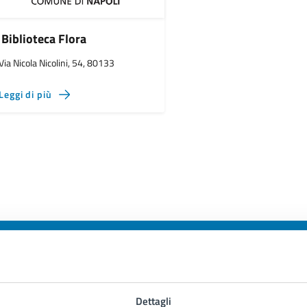
Biblioteca Flora
Via Nicola Nicolini, 54, 80133
Leggi di più
to sono chiare le informazioni su questa
Dettagli