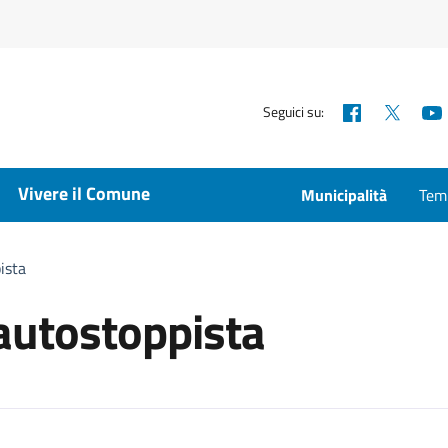
Facebook
X
Seguici su:
Vivere il Comune
Municipalità
Temp
ista
 autostoppista