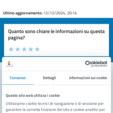
Ultimo aggiornamento:
12/12/2024, 20:14
Quanto sono chiare le informazioni su questa
pagina?
Valuta la chiarezza delle informazioni (da 1 a 5 stelle)
Seleziona il numero di stelle per valutare la chiarezza delle i
Valuta 1 stelle su 5
Valuta 2 stelle su 5
Valuta 3 stelle su 5
Valuta 4 stelle su 5
Valuta 5 stelle su 5
Consenso
Dettagli
Informazioni sui cookie
Contatta il comune
Leggi le domande frequenti
Questo sito web utilizza i cookie
Utilizziamo cookie tecnici di navigazione e di sessione per
Richiedi assistenza
garantire la corretta fruizione del sito e cookie analitici per