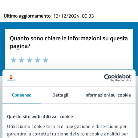
Ultimo aggiornamento:
13/12/2024, 09:33
Quanto sono chiare le informazioni su questa
pagina?
Valuta la chiarezza delle informazioni (da 1 a 5 stelle)
Seleziona il numero di stelle per valutare la chiarezza delle i
Valuta 1 stelle su 5
Valuta 2 stelle su 5
Valuta 3 stelle su 5
Valuta 4 stelle su 5
Valuta 5 stelle su 5
Consenso
Dettagli
Informazioni sui cookie
Contatta il comune
Leggi le domande frequenti
Questo sito web utilizza i cookie
Utilizziamo cookie tecnici di navigazione e di sessione per
Richiedi assistenza
garantire la corretta fruizione del sito e cookie analitici per