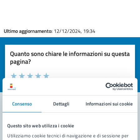
Ultimo aggiornamento:
12/12/2024, 19:34
Quanto sono chiare le informazioni su questa
pagina?
Valuta la chiarezza delle informazioni (da 1 a 5 stelle)
Seleziona il numero di stelle per valutare la chiarezza delle i
Valuta 1 stelle su 5
Valuta 2 stelle su 5
Valuta 3 stelle su 5
Valuta 4 stelle su 5
Valuta 5 stelle su 5
Consenso
Dettagli
Informazioni sui cookie
Contatta il comune
Questo sito web utilizza i cookie
Leggi le domande frequenti
Utilizziamo cookie tecnici di navigazione e di sessione per