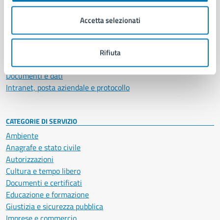
Organi di governo
Municipalità
Accetta selezionati
Uffici
Enti e fondazioni
Politici
Rifiuta
Personale amministrativo
Documenti e dati
Intranet, posta aziendale e protocollo
CATEGORIE DI SERVIZIO
Ambiente
Anagrafe e stato civile
Autorizzazioni
Cultura e tempo libero
Documenti e certificati
Educazione e formazione
Giustizia e sicurezza pubblica
Imprese e commercio