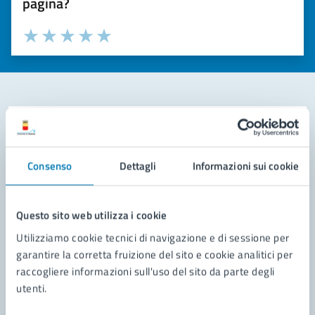
pagina?
Valuta la chiarezza delle informazioni (da 1 a 5 stelle)
Seleziona il numero di stelle per valutare la chiarezza delle i
Valuta 1 stelle su 5
Valuta 2 stelle su 5
Valuta 3 stelle su 5
Valuta 4 stelle su 5
Valuta 5 stelle su 5
Contatta il comune
Leggi le domande frequenti
Consenso
Dettagli
Informazioni sui cookie
Richiedi assistenza
Questo sito web utilizza i cookie
Prenota appuntamento
Utilizziamo cookie tecnici di navigazione e di sessione per
Problemi in città
garantire la corretta fruizione del sito e cookie analitici per
raccogliere informazioni sull'uso del sito da parte degli
Segnala disservizio
utenti.