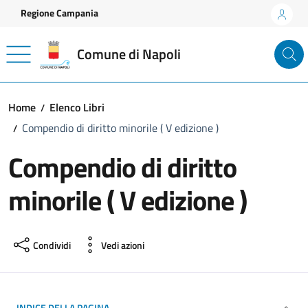
Vai ai contenuti
Vai al footer
Regione Campania
Comune di Napoli
Home
Elenco Libri
Compendio di diritto minorile ( V edizione )
Compendio di diritto
minorile ( V edizione )
Condividi
Vedi azioni
INDICE DELLA PAGINA