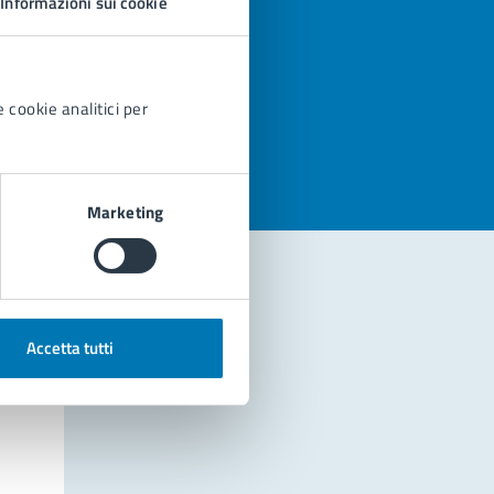
Informazioni sui cookie
azioni
 cookie analitici per
Marketing
Accetta tutti