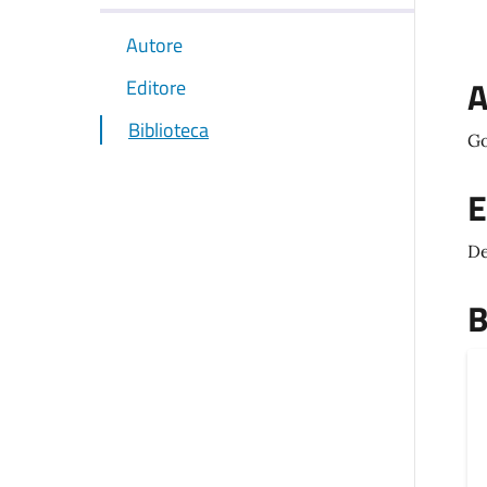
Autore
A
Editore
Biblioteca
Go
E
De
B