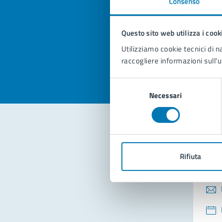
Consenso
Quan
pagi
Questo sito web utilizza i cook
Valuta la
Selezi
Utilizziamo cookie tecnici di n
Valuta 
Val
raccogliere informazioni sull'u
Selezione
Necessari
del
consenso
Con
Rifiuta