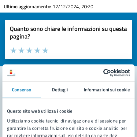
Ultimo aggiornamento:
12/12/2024, 20:20
Quanto sono chiare le informazioni su questa
pagina?
Valuta la chiarezza delle informazioni (da 1 a 5 stelle)
Seleziona il numero di stelle per valutare la chiarezza delle i
Valuta 1 stelle su 5
Valuta 2 stelle su 5
Valuta 3 stelle su 5
Valuta 4 stelle su 5
Valuta 5 stelle su 5
Consenso
Dettagli
Informazioni sui cookie
Contatta il comune
Leggi le domande frequenti
Questo sito web utilizza i cookie
Richiedi assistenza
Utilizziamo cookie tecnici di navigazione e di sessione per
garantire la corretta fruizione del sito e cookie analitici per
Prenota appuntamento
raccogliere informazioni sull'uso del sito da parte degli