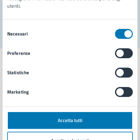
utenti.
Problemi in città
Segnala disservizio
Selezione
Necessari
del
consenso
Preferenze
Statistiche
Comune di Napoli
Marketing
AMMINISTRAZIONE
Aree amministrative
Organi di governo
Accetta tutti
Municipalità
Uffici