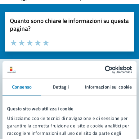
Quanto sono chiare le informazioni su questa
pagina?
Valuta la chiarezza delle informazioni (da 1 a 5 stelle)
Seleziona il numero di stelle per valutare la chiarezza delle i
Valuta 1 stelle su 5
Valuta 2 stelle su 5
Valuta 3 stelle su 5
Valuta 4 stelle su 5
Valuta 5 stelle su 5
Contatta il comune
Consenso
Dettagli
Informazioni sui cookie
Leggi le domande frequenti
Questo sito web utilizza i cookie
Richiedi assistenza
Utilizziamo cookie tecnici di navigazione e di sessione per
Prenota appuntamento
garantire la corretta fruizione del sito e cookie analitici per
raccogliere informazioni sull'uso del sito da parte degli