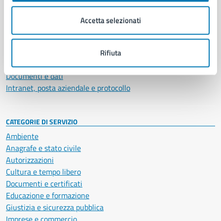
Organi di governo
Municipalità
Accetta selezionati
Uffici
Enti e fondazioni
Politici
Rifiuta
Personale amministrativo
Documenti e dati
Intranet, posta aziendale e protocollo
CATEGORIE DI SERVIZIO
Ambiente
Anagrafe e stato civile
Autorizzazioni
Cultura e tempo libero
Documenti e certificati
Educazione e formazione
Giustizia e sicurezza pubblica
Imprese e commercio