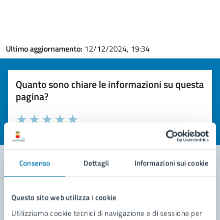
Ultimo aggiornamento:
12/12/2024, 19:34
Quanto sono chiare le informazioni su questa
pagina?
Valuta la chiarezza delle informazioni (da 1 a 5 stelle)
Seleziona il numero di stelle per valutare la chiarezza delle i
Valuta 1 stelle su 5
Valuta 2 stelle su 5
Valuta 3 stelle su 5
Valuta 4 stelle su 5
Valuta 5 stelle su 5
Consenso
Dettagli
Informazioni sui cookie
Contatta il comune
Questo sito web utilizza i cookie
Leggi le domande frequenti
Utilizziamo cookie tecnici di navigazione e di sessione per