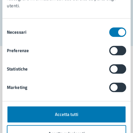
utenti.
Problemi in città
Segnala disservizio
Selezione
Necessari
del
consenso
Preferenze
Statistiche
Comune di Napoli
Marketing
AMMINISTRAZIONE
Aree amministrative
Organi di governo
Accetta tutti
Municipalità
Uffici