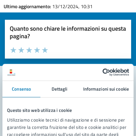
Ultimo aggiornamento:
13/12/2024, 10:31
Quanto sono chiare le informazioni su questa
pagina?
Valuta la chiarezza delle informazioni (da 1 a 5 stelle)
Seleziona il numero di stelle per valutare la chiarezza delle i
Valuta 1 stelle su 5
Valuta 2 stelle su 5
Valuta 3 stelle su 5
Valuta 4 stelle su 5
Valuta 5 stelle su 5
Consenso
Dettagli
Informazioni sui cookie
Contatta il comune
Leggi le domande frequenti
Questo sito web utilizza i cookie
Richiedi assistenza
Utilizziamo cookie tecnici di navigazione e di sessione per
garantire la corretta fruizione del sito e cookie analitici per
Prenota appuntamento
raccogliere informazioni sull'uso del sito da parte degli