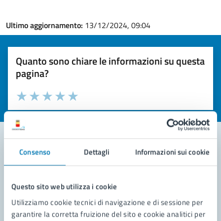
Ultimo aggiornamento:
13/12/2024, 09:04
Quanto sono chiare le informazioni su questa
pagina?
Valuta la chiarezza delle informazioni (da 1 a 5 stelle)
Seleziona il numero di stelle per valutare la chiarezza delle i
Valuta 1 stelle su 5
Valuta 2 stelle su 5
Valuta 3 stelle su 5
Valuta 4 stelle su 5
Valuta 5 stelle su 5
Consenso
Dettagli
Informazioni sui cookie
Contatta il comune
Leggi le domande frequenti
Questo sito web utilizza i cookie
Utilizziamo cookie tecnici di navigazione e di sessione per
Richiedi assistenza
garantire la corretta fruizione del sito e cookie analitici per