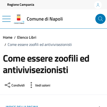
Vai ai contenuti
Vai al footer
Regione Campania
Comune di Napoli
Home
Elenco Libri
Come essere zoofili ed antivivisezionisti
Come essere zoofili ed
antivivisezionisti
Condividi
Vedi azioni
INDICE DELLA PAGINA