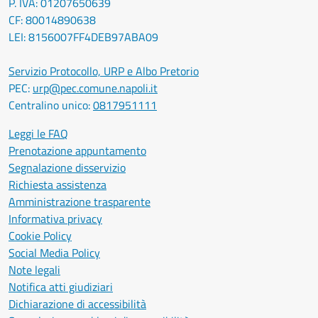
P. IVA: 01207650639
CF: 80014890638
LEI: 8156007FF4DEB97ABA09
Servizio Protocollo, URP e Albo Pretorio
PEC:
urp@pec.comune.napoli.it
Centralino unico:
0817951111
Leggi le FAQ
Prenotazione appuntamento
Segnalazione disservizio
Richiesta assistenza
Amministrazione trasparente
Informativa privacy
Cookie Policy
Social Media Policy
Note legali
Notifica atti giudiziari
Dichiarazione di accessibilità