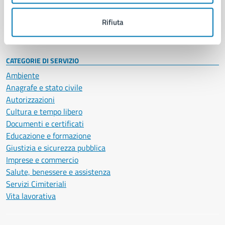
Personale amministrativo
Documenti e dati
Rifiuta
Intranet, posta aziendale e protocollo
CATEGORIE DI SERVIZIO
Ambiente
Anagrafe e stato civile
Autorizzazioni
Cultura e tempo libero
Documenti e certificati
Educazione e formazione
Giustizia e sicurezza pubblica
Imprese e commercio
Salute, benessere e assistenza
Servizi Cimiteriali
Vita lavorativa