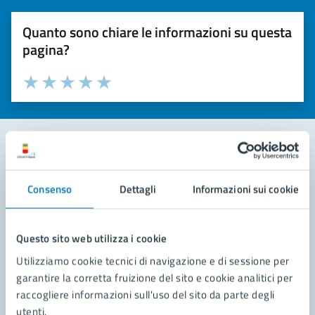
Quanto sono chiare le informazioni su questa
pagina?
Valuta la chiarezza delle informazioni (da 1 a 5 stelle)
Seleziona il numero di stelle per valutare la chiarezza delle i
Valuta 1 stelle su 5
Valuta 2 stelle su 5
Valuta 3 stelle su 5
Valuta 4 stelle su 5
Valuta 5 stelle su 5
Contatta il comune
Consenso
Dettagli
Informazioni sui cookie
Leggi le domande frequenti
Richiedi assistenza
Questo sito web utilizza i cookie
Utilizziamo cookie tecnici di navigazione e di sessione per
Prenota appuntamento
garantire la corretta fruizione del sito e cookie analitici per
raccogliere informazioni sull'uso del sito da parte degli
Problemi in città
utenti.