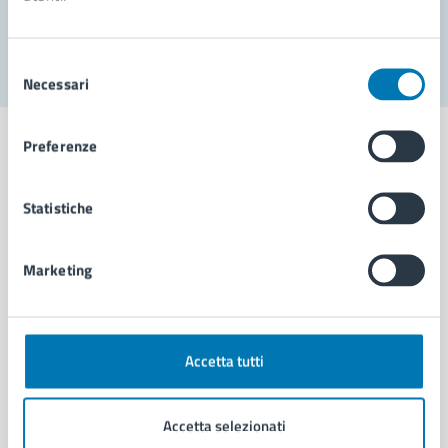
Segnala disservizio
Selezione
Necessari
del
consenso
Preferenze
Statistiche
Comune di Napoli
Marketing
AMMINISTRAZIONE
Aree amministrative
Organi di governo
Municipalità
Accetta tutti
Uffici
Enti e fondazioni
Accetta selezionati
Politici