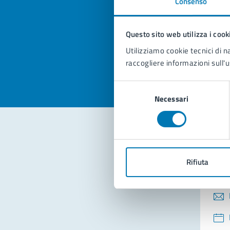
Consenso
Quan
pagi
Questo sito web utilizza i cook
Valuta la
Selezi
Utilizziamo cookie tecnici di n
Valuta 
Val
raccogliere informazioni sull'u
Selezione
Necessari
del
consenso
Con
Rifiuta