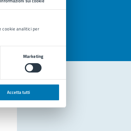
Informazioni sui cookie
azioni
 cookie analitici per
Marketing
Accetta tutti