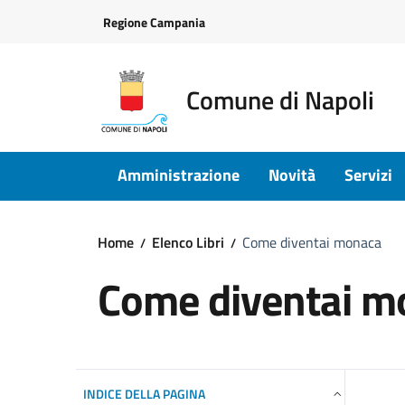
Vai ai contenuti
Vai al footer
Regione Campania
Comune di Napoli
Amministrazione
Novità
Servizi
Home
Elenco Libri
Come diventai monaca
Come diventai m
INDICE DELLA PAGINA