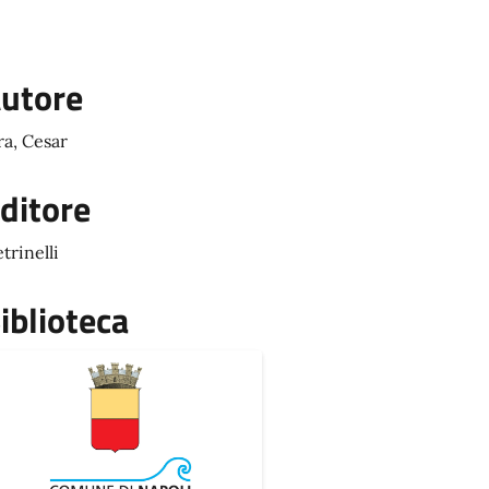
utore
ra, Cesar
ditore
etrinelli
iblioteca