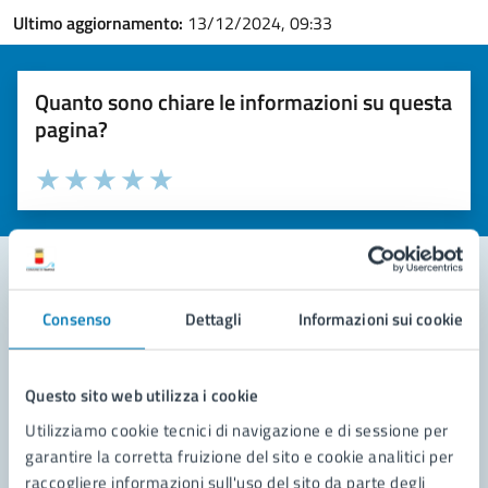
Ultimo aggiornamento:
13/12/2024, 09:33
Quanto sono chiare le informazioni su questa
pagina?
Valuta la chiarezza delle informazioni (da 1 a 5 stelle)
Seleziona il numero di stelle per valutare la chiarezza delle i
Valuta 1 stelle su 5
Valuta 2 stelle su 5
Valuta 3 stelle su 5
Valuta 4 stelle su 5
Valuta 5 stelle su 5
Consenso
Dettagli
Informazioni sui cookie
Contatta il comune
Leggi le domande frequenti
Questo sito web utilizza i cookie
Richiedi assistenza
Utilizziamo cookie tecnici di navigazione e di sessione per
garantire la corretta fruizione del sito e cookie analitici per
Prenota appuntamento
raccogliere informazioni sull'uso del sito da parte degli