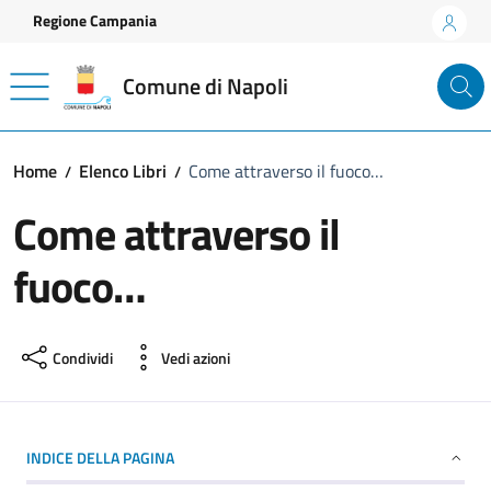
Vai ai contenuti
Vai al footer
Regione Campania
Comune di Napoli
Home
Elenco Libri
Come attraverso il fuoco…
Come attraverso il
fuoco…
Condividi
Vedi azioni
INDICE DELLA PAGINA