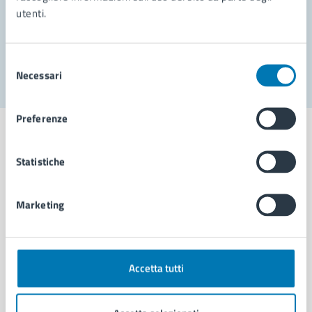
utenti.
Problemi in città
Segnala disservizio
Selezione
Necessari
del
consenso
Preferenze
Statistiche
Comune di Napoli
Marketing
AMMINISTRAZIONE
Aree amministrative
Organi di governo
Accetta tutti
Municipalità
Uffici