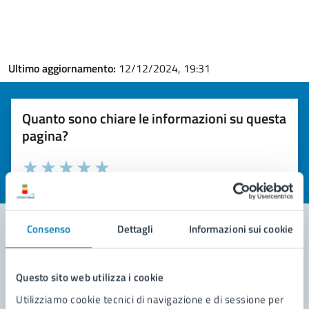
Ultimo aggiornamento:
12/12/2024, 19:31
Quanto sono chiare le informazioni su questa
pagina?
Valuta la chiarezza delle informazioni (da 1 a 5 stelle)
Seleziona il numero di stelle per valutare la chiarezza delle i
Valuta 1 stelle su 5
Valuta 2 stelle su 5
Valuta 3 stelle su 5
Valuta 4 stelle su 5
Valuta 5 stelle su 5
Consenso
Dettagli
Informazioni sui cookie
Contatta il comune
Questo sito web utilizza i cookie
Leggi le domande frequenti
Utilizziamo cookie tecnici di navigazione e di sessione per