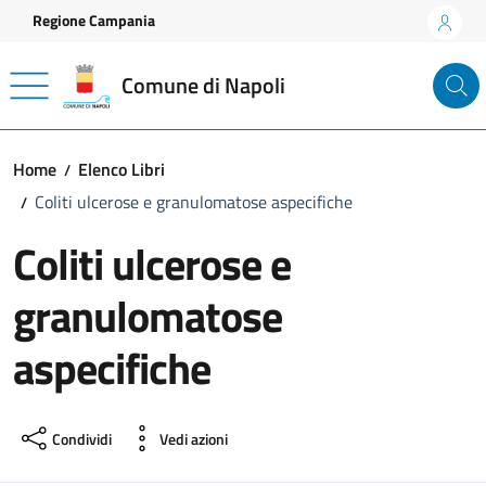
Vai ai contenuti
Vai al footer
Regione Campania
Comune di Napoli
Home
Elenco Libri
Coliti ulcerose e granulomatose aspecifiche
Coliti ulcerose e
granulomatose
aspecifiche
Condividi
Vedi azioni