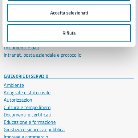
Organi di governo
Municipalità
Accetta selezionati
Uffici
Enti e fondazioni
Politici
Rifiuta
Personale amministrativo
Documenti e dati
Intranet, posta aziendale e protocollo
CATEGORIE DI SERVIZIO
Ambiente
Anagrafe e stato civile
Autorizzazioni
Cultura e tempo libero
Documenti e certificati
Educazione e formazione
Giustizia e sicurezza pubblica
Imprese e commercio