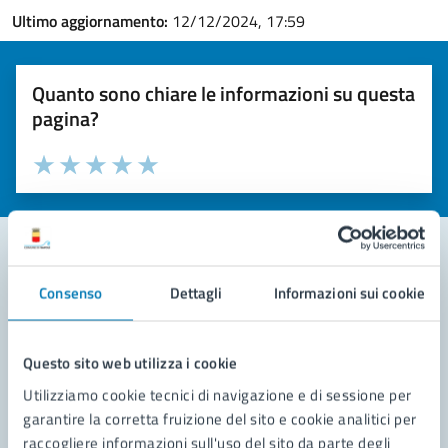
Ultimo aggiornamento:
12/12/2024, 17:59
Quanto sono chiare le informazioni su questa
pagina?
Valuta la chiarezza delle informazioni (da 1 a 5 stelle)
Seleziona il numero di stelle per valutare la chiarezza delle i
Valuta 1 stelle su 5
Valuta 2 stelle su 5
Valuta 3 stelle su 5
Valuta 4 stelle su 5
Valuta 5 stelle su 5
Consenso
Dettagli
Informazioni sui cookie
Contatta il comune
Leggi le domande frequenti
Questo sito web utilizza i cookie
Richiedi assistenza
Utilizziamo cookie tecnici di navigazione e di sessione per
garantire la corretta fruizione del sito e cookie analitici per
Prenota appuntamento
raccogliere informazioni sull'uso del sito da parte degli