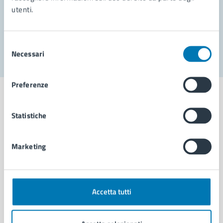
utenti.
Problemi in città
Segnala disservizio
Selezione
Necessari
del
consenso
Preferenze
Statistiche
Comune di Napoli
Marketing
AMMINISTRAZIONE
Aree amministrative
Organi di governo
Accetta tutti
Municipalità
Uffici