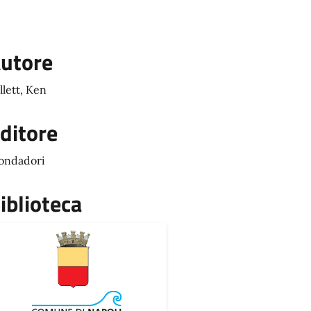
utore
llett, Ken
ditore
ondadori
iblioteca