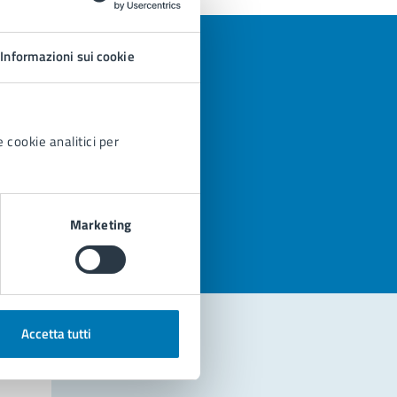
Informazioni sui cookie
 cookie analitici per
azioni
Marketing
Accetta tutti