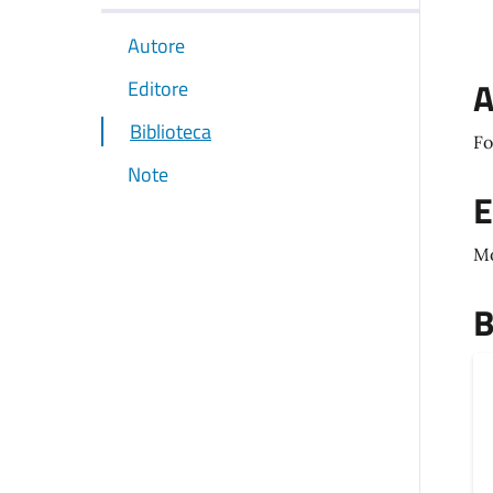
Autore
A
Editore
Biblioteca
Fo
Note
E
M
B