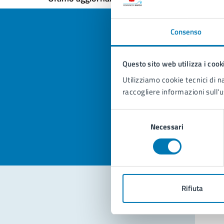
Consenso
Questo sito web utilizza i cook
Quan
Utilizziamo cookie tecnici di n
pagi
raccogliere informazioni sull'u
Valuta la
Selezi
Selezione
Valuta 
Val
Necessari
del
consenso
Rifiuta
Con