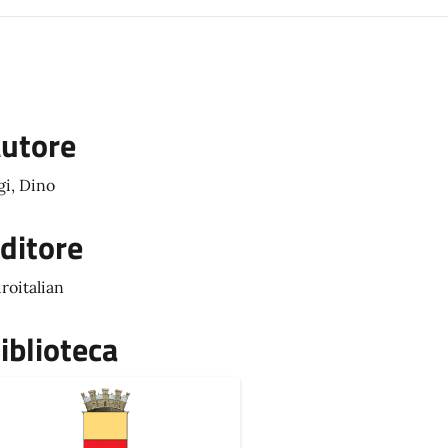
utore
gi, Dino
ditore
roitalian
iblioteca