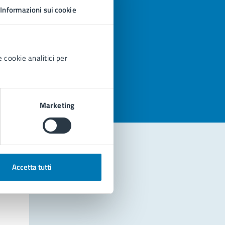
Informazioni sui cookie
 cookie analitici per
azioni
Marketing
Accetta tutti