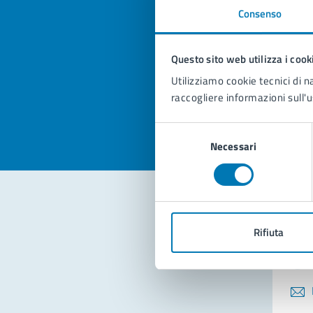
Consenso
Quan
pagi
Questo sito web utilizza i cook
Utilizziamo cookie tecnici di n
Valuta la
Selezi
raccogliere informazioni sull'u
Valuta 
Val
Selezione
Necessari
del
consenso
Con
Rifiuta