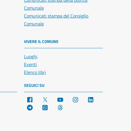
Comunicati stampa della Giunta
Comunale
Comunicati stampa del Consiglio
Comunale
VIVERE IL COMUNE
Luoghi
Eventi
Elenco libri
SEGUICI SU
Facebook
X
YouTube
Instagram
LinkedIn
Telegram
WhatsApp
Threads