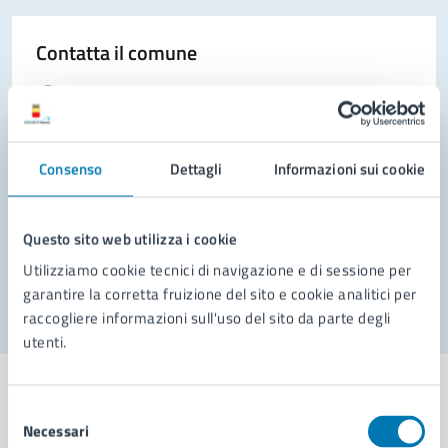
Contatta il comune
Leggi le domande frequenti
Richiedi assistenza
Consenso
Dettagli
Informazioni sui cookie
Prenota appuntamento
Problemi in città
Questo sito web utilizza i cookie
Segnala disservizio
Utilizziamo cookie tecnici di navigazione e di sessione per
garantire la corretta fruizione del sito e cookie analitici per
raccogliere informazioni sull'uso del sito da parte degli
utenti.
Selezione
Necessari
del