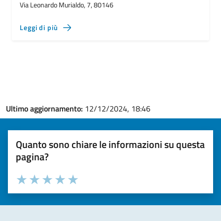
Via Leonardo Murialdo, 7, 80146
Leggi di più
Ultimo aggiornamento:
12/12/2024, 18:46
Quanto sono chiare le informazioni su questa
pagina?
Valuta la chiarezza delle informazioni (da 1 a 5 stelle)
Seleziona il numero di stelle per valutare la chiarezza delle i
Valuta 1 stelle su 5
Valuta 2 stelle su 5
Valuta 3 stelle su 5
Valuta 4 stelle su 5
Valuta 5 stelle su 5