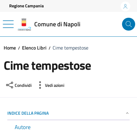
Vai ai contenuti
Vai al footer
Regione Campania
Comune di Napoli
Home
Elenco Libri
Cime tempestose
Cime tempestose
Condividi
Vedi azioni
INDICE DELLA PAGINA
Autore