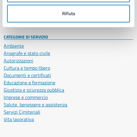
Personale amministrativo
Documenti e dati
Rifiuta
Intranet, posta aziendale e protocollo
CATEGORIE DI SERVIZIO
Ambiente
Anagrafe e stato civile
Autorizzazioni
Cultura e tempo libero
Documenti e certificati
Educazione e formazione
Giustizia e sicurezza pubblica
Imprese e commercio
Salute, benessere e assistenza
Servizi Cimiteriali
Vita lavorativa