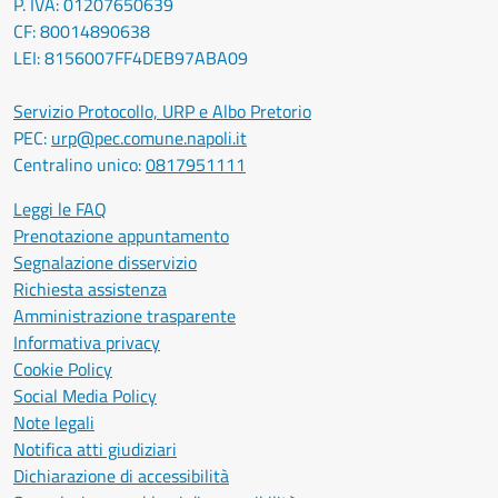
P. IVA: 01207650639
CF: 80014890638
LEI: 8156007FF4DEB97ABA09
Servizio Protocollo, URP e Albo Pretorio
PEC:
urp@pec.comune.napoli.it
Centralino unico:
0817951111
Leggi le FAQ
Prenotazione appuntamento
Segnalazione disservizio
Richiesta assistenza
Amministrazione trasparente
Informativa privacy
Cookie Policy
Social Media Policy
Note legali
Notifica atti giudiziari
Dichiarazione di accessibilità