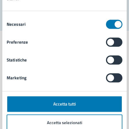
Segnala disservizio
Selezione
Necessari
del
consenso
Preferenze
Statistiche
Comune di Napoli
Marketing
AMMINISTRAZIONE
Aree amministrative
Organi di governo
Municipalità
Accetta tutti
Uffici
Enti e fondazioni
Accetta selezionati
Politici