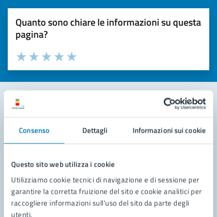
Quanto sono chiare le informazioni su questa
pagina?
Valuta la chiarezza delle informazioni (da 1 a 5 stelle)
Seleziona il numero di stelle per valutare la chiarezza delle i
Valuta 1 stelle su 5
Valuta 2 stelle su 5
Valuta 3 stelle su 5
Valuta 4 stelle su 5
Valuta 5 stelle su 5
Contatta il comune
Consenso
Dettagli
Informazioni sui cookie
Leggi le domande frequenti
Richiedi assistenza
Questo sito web utilizza i cookie
Utilizziamo cookie tecnici di navigazione e di sessione per
Prenota appuntamento
garantire la corretta fruizione del sito e cookie analitici per
raccogliere informazioni sull'uso del sito da parte degli
Problemi in città
utenti.