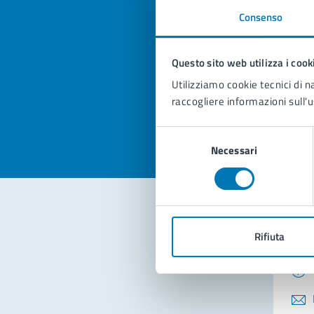
Consenso
Quan
pagi
Questo sito web utilizza i cook
Utilizziamo cookie tecnici di n
Valuta la
Selezi
raccogliere informazioni sull'u
Valuta 
Val
Selezione
Necessari
del
consenso
Con
Rifiuta