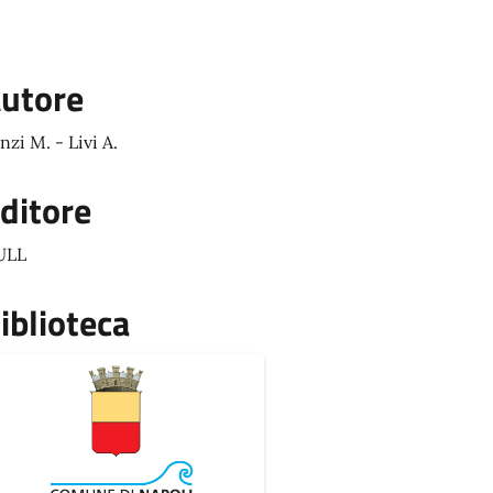
utore
nzi M. - Livi A.
ditore
ULL
iblioteca