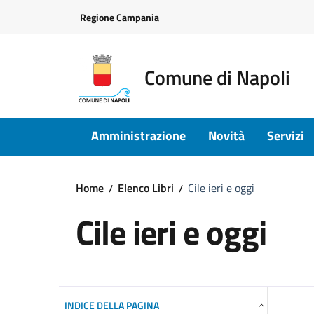
Vai ai contenuti
Vai al footer
Regione Campania
Comune di Napoli
Amministrazione
Novità
Servizi
Home
Elenco Libri
Cile ieri e oggi
Cile ieri e oggi
INDICE DELLA PAGINA