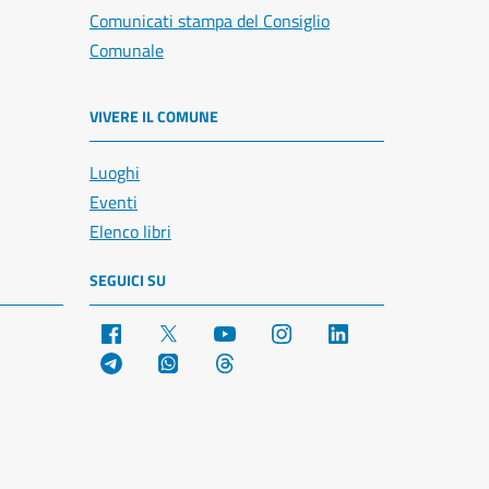
Comunicati stampa del Consiglio
Comunale
VIVERE IL COMUNE
Luoghi
Eventi
Elenco libri
SEGUICI SU
Facebook
X
YouTube
Instagram
LinkedIn
Telegram
WhatsApp
Threads