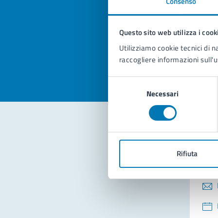
Consenso
Quan
pagi
Questo sito web utilizza i cook
Valuta la
Selezi
Utilizziamo cookie tecnici di n
Valuta 
Val
raccogliere informazioni sull'u
Selezione
Necessari
del
consenso
Con
Rifiuta