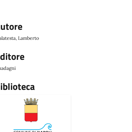
utore
latesta, Lamberto
ditore
adagni
iblioteca