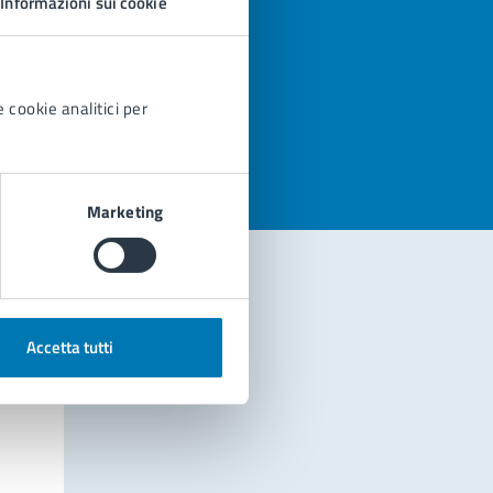
Informazioni sui cookie
azioni
 cookie analitici per
Marketing
Accetta tutti