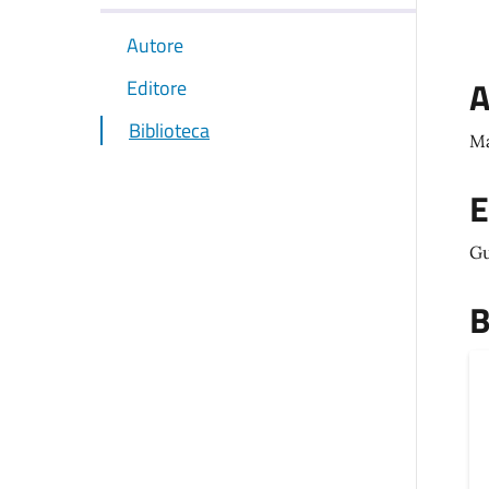
Autore
A
Editore
Biblioteca
Ma
E
Gu
B