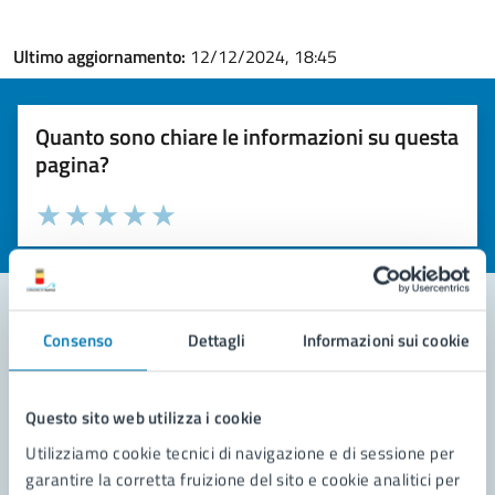
Ultimo aggiornamento:
12/12/2024, 18:45
Quanto sono chiare le informazioni su questa
pagina?
Valuta la chiarezza delle informazioni (da 1 a 5 stelle)
Seleziona il numero di stelle per valutare la chiarezza delle i
Valuta 1 stelle su 5
Valuta 2 stelle su 5
Valuta 3 stelle su 5
Valuta 4 stelle su 5
Valuta 5 stelle su 5
Consenso
Dettagli
Informazioni sui cookie
Contatta il comune
Leggi le domande frequenti
Questo sito web utilizza i cookie
Utilizziamo cookie tecnici di navigazione e di sessione per
Richiedi assistenza
garantire la corretta fruizione del sito e cookie analitici per