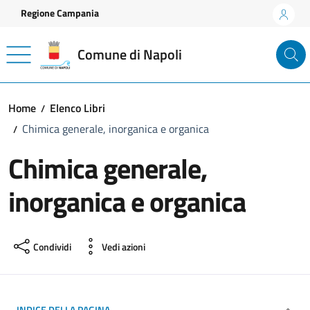
Vai ai contenuti
Vai al footer
Regione Campania
Comune di Napoli
Home
Elenco Libri
Chimica generale, inorganica e organica
Chimica generale,
inorganica e organica
Condividi
Vedi azioni
INDICE DELLA PAGINA