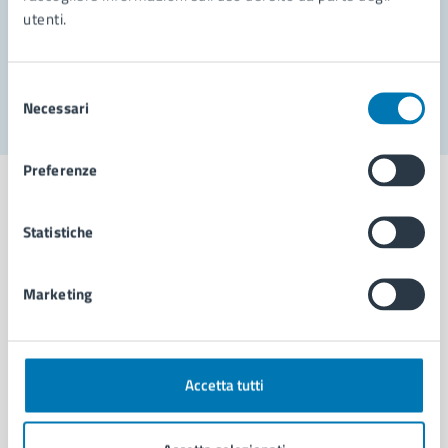
utenti.
Problemi in città
Segnala disservizio
Selezione
Necessari
del
consenso
Preferenze
Statistiche
Comune di Napoli
Marketing
AMMINISTRAZIONE
Aree amministrative
Organi di governo
Accetta tutti
Municipalità
Uffici