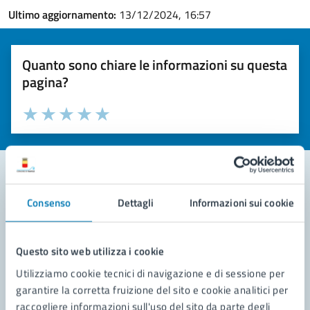
Ultimo aggiornamento:
13/12/2024, 16:57
Quanto sono chiare le informazioni su questa
pagina?
Valuta la chiarezza delle informazioni (da 1 a 5 stelle)
Seleziona il numero di stelle per valutare la chiarezza delle i
Valuta 1 stelle su 5
Valuta 2 stelle su 5
Valuta 3 stelle su 5
Valuta 4 stelle su 5
Valuta 5 stelle su 5
Consenso
Dettagli
Informazioni sui cookie
Contatta il comune
Leggi le domande frequenti
Questo sito web utilizza i cookie
Richiedi assistenza
Utilizziamo cookie tecnici di navigazione e di sessione per
garantire la corretta fruizione del sito e cookie analitici per
Prenota appuntamento
raccogliere informazioni sull'uso del sito da parte degli