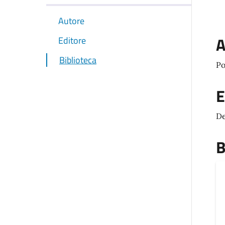
Autore
A
Editore
Biblioteca
Po
E
De
B