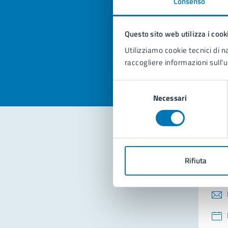
Consenso
Quan
pagi
Questo sito web utilizza i cook
Valuta la
Selezi
Utilizziamo cookie tecnici di n
Valuta 
Val
raccogliere informazioni sull'u
Selezione
Necessari
del
consenso
Con
Rifiuta