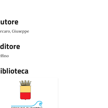
utore
rcaro, Giuseppe
ditore
lfino
iblioteca