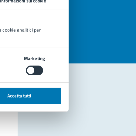
Informazioni sui cookie
azioni
 cookie analitici per
Marketing
Accetta tutti