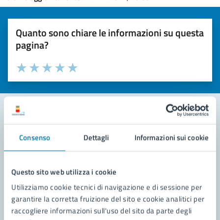
Quanto sono chiare le informazioni su questa
pagina?
Valuta la chiarezza delle informazioni (da 1 a 5 stelle)
Seleziona il numero di stelle per valutare la chiarezza delle i
Valuta 1 stelle su 5
Valuta 2 stelle su 5
Valuta 3 stelle su 5
Valuta 4 stelle su 5
Valuta 5 stelle su 5
Contatta il comune
Consenso
Dettagli
Informazioni sui cookie
Leggi le domande frequenti
Questo sito web utilizza i cookie
Richiedi assistenza
Utilizziamo cookie tecnici di navigazione e di sessione per
Prenota appuntamento
garantire la corretta fruizione del sito e cookie analitici per
raccogliere informazioni sull'uso del sito da parte degli