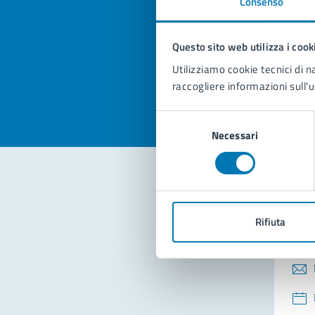
Consenso
Quan
pagi
Questo sito web utilizza i cook
Valuta la
Selezi
Utilizziamo cookie tecnici di n
Valuta 
Val
raccogliere informazioni sull'u
Selezione
Necessari
del
consenso
Con
Rifiuta