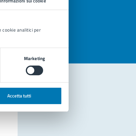
Informazioni sui cookie
azioni
 cookie analitici per
Marketing
Accetta tutti