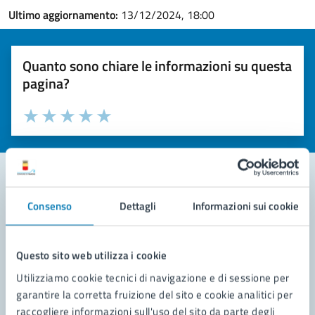
Ultimo aggiornamento:
13/12/2024, 18:00
Quanto sono chiare le informazioni su questa
pagina?
Valuta la chiarezza delle informazioni (da 1 a 5 stelle)
Seleziona il numero di stelle per valutare la chiarezza delle i
Valuta 1 stelle su 5
Valuta 2 stelle su 5
Valuta 3 stelle su 5
Valuta 4 stelle su 5
Valuta 5 stelle su 5
Consenso
Dettagli
Informazioni sui cookie
Contatta il comune
Leggi le domande frequenti
Questo sito web utilizza i cookie
Richiedi assistenza
Utilizziamo cookie tecnici di navigazione e di sessione per
garantire la corretta fruizione del sito e cookie analitici per
Prenota appuntamento
raccogliere informazioni sull'uso del sito da parte degli