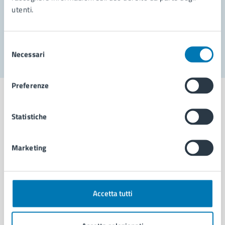
utenti.
Problemi in città
Segnala disservizio
Selezione
Necessari
del
consenso
Preferenze
Statistiche
Comune di Napoli
Marketing
AMMINISTRAZIONE
Aree amministrative
Organi di governo
Accetta tutti
Municipalità
Uffici