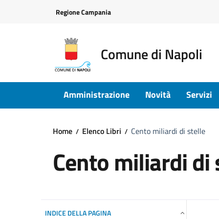
Vai ai contenuti
Vai al footer
Regione Campania
Comune di Napoli
Amministrazione
Novità
Servizi
Home
Elenco Libri
Cento miliardi di stelle
Cento miliardi di 
INDICE DELLA PAGINA