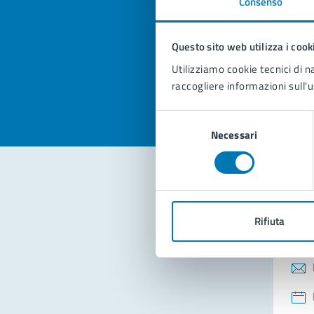
Consenso
Quan
pagi
Questo sito web utilizza i cook
Valuta la
Selezi
Utilizziamo cookie tecnici di n
Valuta 
Val
raccogliere informazioni sull'u
Selezione
Necessari
del
consenso
Con
Rifiuta