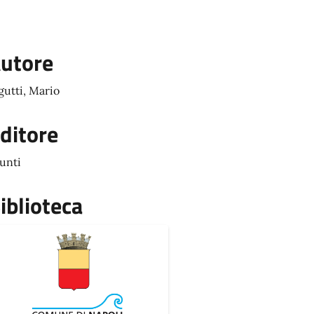
utore
gutti, Mario
ditore
unti
iblioteca