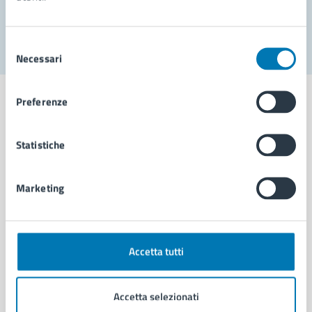
Segnala disservizio
Selezione
Necessari
del
consenso
Preferenze
Statistiche
Comune di Napoli
Marketing
AMMINISTRAZIONE
Aree amministrative
Organi di governo
Municipalità
Accetta tutti
Uffici
Enti e fondazioni
Accetta selezionati
Politici