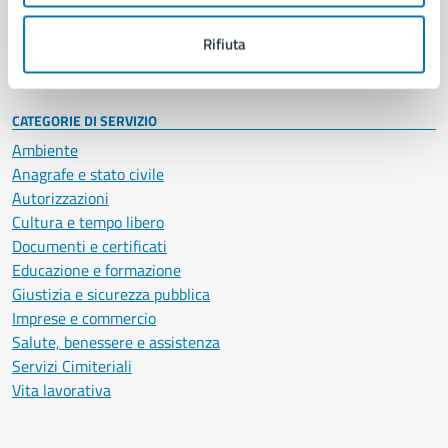
Personale amministrativo
Documenti e dati
Rifiuta
Intranet, posta aziendale e protocollo
CATEGORIE DI SERVIZIO
Ambiente
Anagrafe e stato civile
Autorizzazioni
Cultura e tempo libero
Documenti e certificati
Educazione e formazione
Giustizia e sicurezza pubblica
Imprese e commercio
Salute, benessere e assistenza
Servizi Cimiteriali
Vita lavorativa