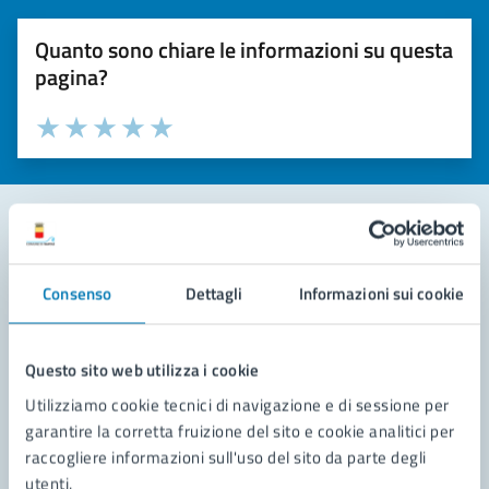
Quanto sono chiare le informazioni su questa
pagina?
Valuta la chiarezza delle informazioni (da 1 a 5 stelle)
Seleziona il numero di stelle per valutare la chiarezza delle i
Valuta 1 stelle su 5
Valuta 2 stelle su 5
Valuta 3 stelle su 5
Valuta 4 stelle su 5
Valuta 5 stelle su 5
Contatta il comune
Consenso
Dettagli
Informazioni sui cookie
Leggi le domande frequenti
Richiedi assistenza
Questo sito web utilizza i cookie
Utilizziamo cookie tecnici di navigazione e di sessione per
Prenota appuntamento
garantire la corretta fruizione del sito e cookie analitici per
raccogliere informazioni sull'uso del sito da parte degli
Problemi in città
utenti.