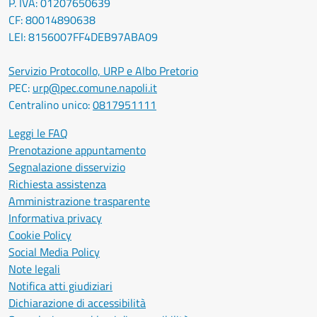
P. IVA: 01207650639
CF: 80014890638
LEI: 8156007FF4DEB97ABA09
Servizio Protocollo, URP e Albo Pretorio
PEC:
urp@pec.comune.napoli.it
Centralino unico:
0817951111
Leggi le FAQ
Prenotazione appuntamento
Segnalazione disservizio
Richiesta assistenza
Amministrazione trasparente
Informativa privacy
Cookie Policy
Social Media Policy
Note legali
Notifica atti giudiziari
Dichiarazione di accessibilità