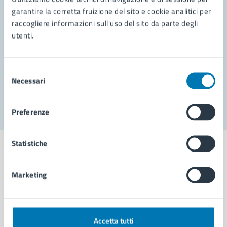
garantire la corretta fruizione del sito e cookie analitici per
Richiedi assistenza
raccogliere informazioni sull'uso del sito da parte degli
utenti.
Prenota appuntamento
Problemi in città
Selezione
Necessari
del
Segnala disservizio
consenso
Preferenze
Statistiche
Marketing
Comune di Napoli
AMMINISTRAZIONE
Accetta tutti