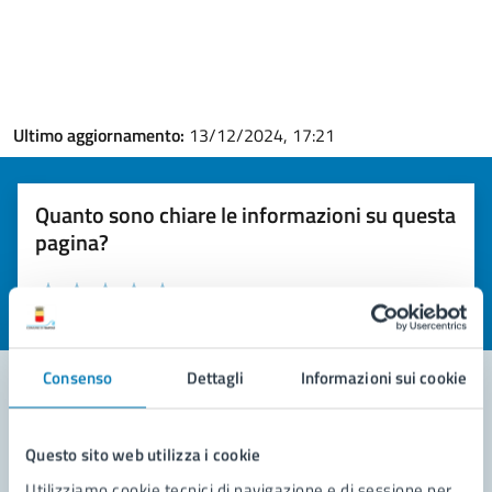
Ultimo aggiornamento:
13/12/2024, 17:21
Quanto sono chiare le informazioni su questa
pagina?
Valuta la chiarezza delle informazioni (da 1 a 5 stelle)
Seleziona il numero di stelle per valutare la chiarezza delle i
Valuta 1 stelle su 5
Valuta 2 stelle su 5
Valuta 3 stelle su 5
Valuta 4 stelle su 5
Valuta 5 stelle su 5
Consenso
Dettagli
Informazioni sui cookie
Contatta il comune
Questo sito web utilizza i cookie
Leggi le domande frequenti
Utilizziamo cookie tecnici di navigazione e di sessione per