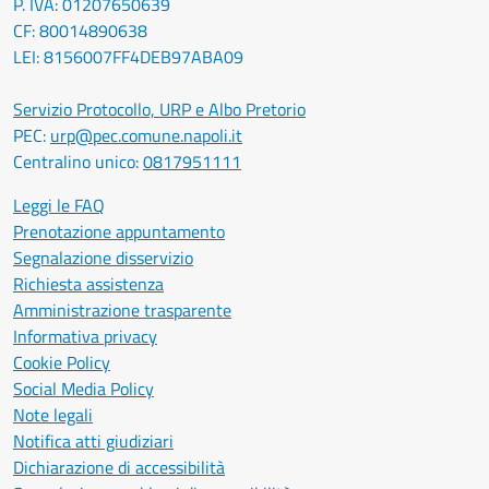
P. IVA: 01207650639
CF: 80014890638
LEI: 8156007FF4DEB97ABA09
Servizio Protocollo, URP e Albo Pretorio
PEC:
urp@pec.comune.napoli.it
Centralino unico:
0817951111
Leggi le FAQ
Prenotazione appuntamento
Segnalazione disservizio
Richiesta assistenza
Amministrazione trasparente
Informativa privacy
Cookie Policy
Social Media Policy
Note legali
Notifica atti giudiziari
Dichiarazione di accessibilità