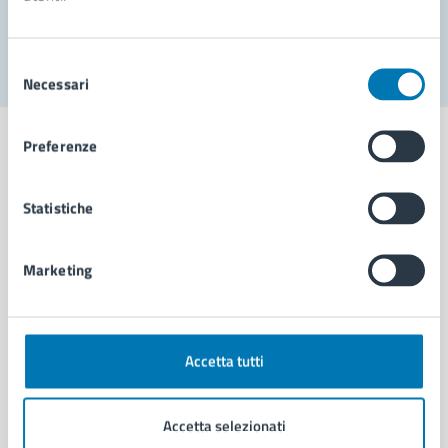
Segnala disservizio
Selezione
Necessari
del
consenso
Preferenze
Statistiche
Comune di Napoli
Marketing
AMMINISTRAZIONE
Aree amministrative
Organi di governo
Municipalità
Accetta tutti
Uffici
Enti e fondazioni
Accetta selezionati
Politici