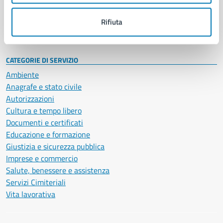
Personale amministrativo
Documenti e dati
Rifiuta
Intranet, posta aziendale e protocollo
CATEGORIE DI SERVIZIO
Ambiente
Anagrafe e stato civile
Autorizzazioni
Cultura e tempo libero
Documenti e certificati
Educazione e formazione
Giustizia e sicurezza pubblica
Imprese e commercio
Salute, benessere e assistenza
Servizi Cimiteriali
Vita lavorativa