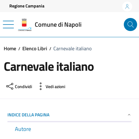
Vai ai contenuti
Vai al footer
Regione Campania
Comune di Napoli
Home
Elenco Libri
Carnevale italiano
Carnevale italiano
Condividi
Vedi azioni
INDICE DELLA PAGINA
Autore