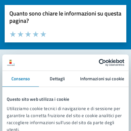
Quanto sono chiare le informazioni su questa
pagina?
Valuta la chiarezza delle informazioni (da 1 a 5 stelle)
Seleziona il numero di stelle per valutare la chiarezza delle i
Valuta 1 stelle su 5
Valuta 2 stelle su 5
Valuta 3 stelle su 5
Valuta 4 stelle su 5
Valuta 5 stelle su 5
Contatta il comune
Consenso
Dettagli
Informazioni sui cookie
Leggi le domande frequenti
Richiedi assistenza
Questo sito web utilizza i cookie
Utilizziamo cookie tecnici di navigazione e di sessione per
Prenota appuntamento
garantire la corretta fruizione del sito e cookie analitici per
raccogliere informazioni sull'uso del sito da parte degli
Problemi in città
utenti.