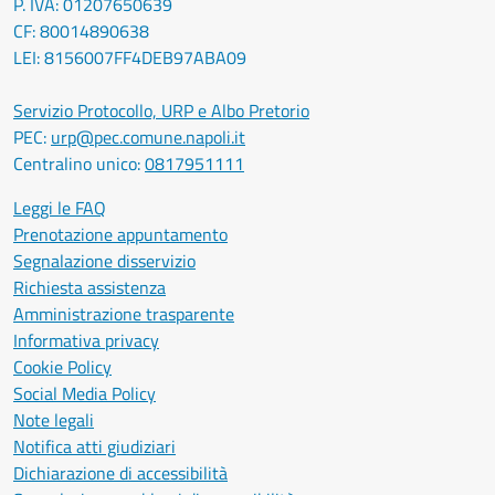
P. IVA: 01207650639
CF: 80014890638
LEI: 8156007FF4DEB97ABA09
Servizio Protocollo, URP e Albo Pretorio
PEC:
urp@pec.comune.napoli.it
Centralino unico:
0817951111
Leggi le FAQ
Prenotazione appuntamento
Segnalazione disservizio
Richiesta assistenza
Amministrazione trasparente
Informativa privacy
Cookie Policy
Social Media Policy
Note legali
Notifica atti giudiziari
Dichiarazione di accessibilità