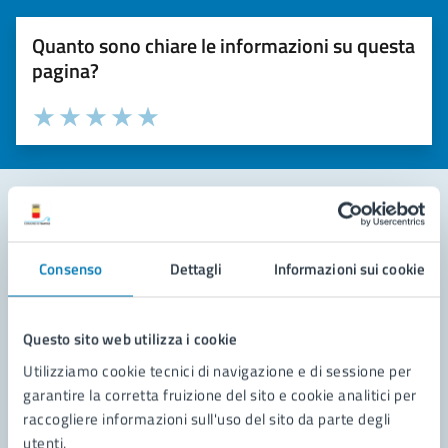
Quanto sono chiare le informazioni su questa
pagina?
Valuta la chiarezza delle informazioni (da 1 a 5 stelle)
Seleziona il numero di stelle per valutare la chiarezza delle i
Valuta 1 stelle su 5
Valuta 2 stelle su 5
Valuta 3 stelle su 5
Valuta 4 stelle su 5
Valuta 5 stelle su 5
Contatta il comune
Consenso
Dettagli
Informazioni sui cookie
Leggi le domande frequenti
Richiedi assistenza
Questo sito web utilizza i cookie
Utilizziamo cookie tecnici di navigazione e di sessione per
Prenota appuntamento
garantire la corretta fruizione del sito e cookie analitici per
raccogliere informazioni sull'uso del sito da parte degli
Problemi in città
utenti.