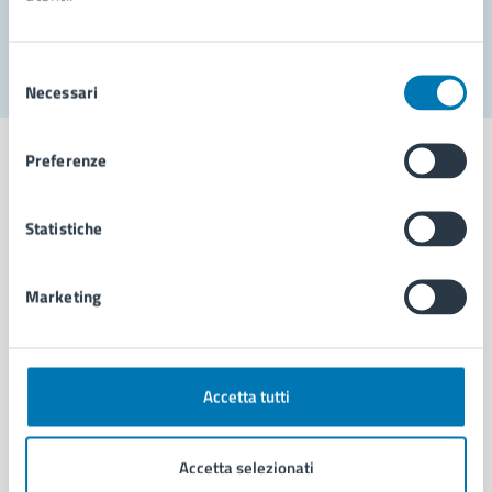
Segnala disservizio
Selezione
Necessari
del
consenso
Preferenze
Statistiche
Comune di Napoli
Marketing
AMMINISTRAZIONE
Aree amministrative
Organi di governo
Municipalità
Accetta tutti
Uffici
Enti e fondazioni
Accetta selezionati
Politici