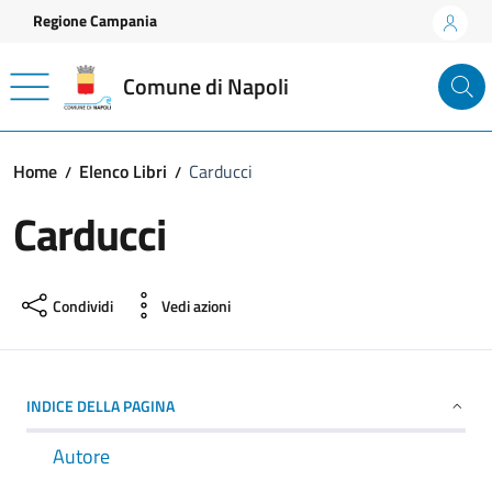
Vai ai contenuti
Vai al footer
Regione Campania
Comune di Napoli
Home
Elenco Libri
Carducci
Carducci
Condividi
Vedi azioni
INDICE DELLA PAGINA
Autore