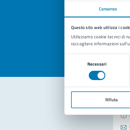
Consenso
Quan
pagi
Questo sito web utilizza i cook
Utilizziamo cookie tecnici di n
Valuta la
Selezi
raccogliere informazioni sull'u
Valuta 
Val
Selezione
Necessari
del
consenso
Rifiuta
Con