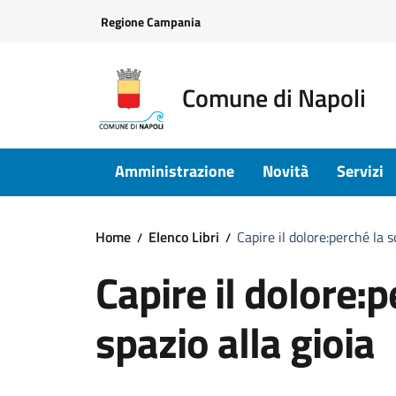
Vai ai contenuti
Vai al footer
Regione Campania
Comune di Napoli
Amministrazione
Novità
Servizi
Home
Elenco Libri
Capire il dolore:perché la s
Capire il dolore:p
spazio alla gioia