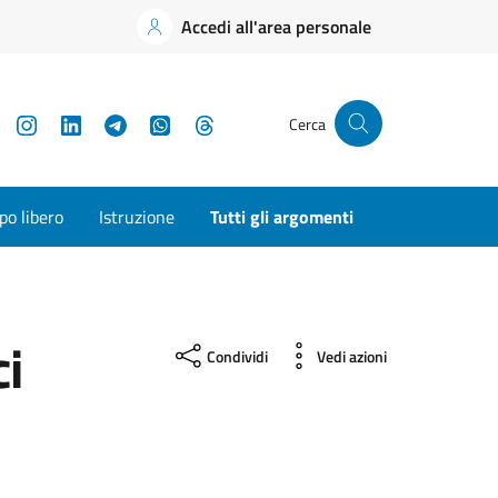
Accedi all'area personale
YouTube
Instagram
LinkedIn
Telegram
WhatsApp
Threads
Cerca
o libero
Istruzione
Tutti gli argomenti
ci
Condividi
Vedi azioni