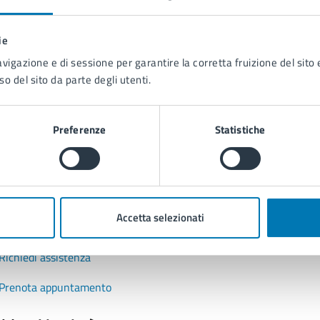
na?
ie
 chiarezza delle informazioni (da 1 a 5 stelle)
ona il numero di stelle per valutare la chiarezza delle inform
avigazione e di sessione per garantire la corretta fruizione del sito e
1 stelle su 5
uta 2 stelle su 5
Valuta 3 stelle su 5
Valuta 4 stelle su 5
Valuta 5 stelle su 5
so del sito da parte degli utenti.
Preferenze
Statistiche
tatta il comune
Accetta selezionati
Leggi le domande frequenti
Richiedi assistenza
Prenota appuntamento